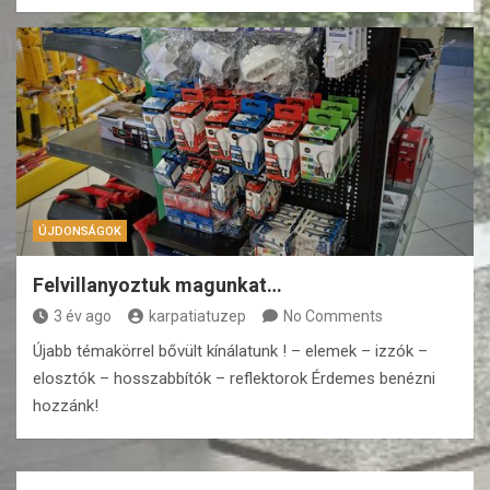
ÚJDONSÁGOK
Felvillanyoztuk magunkat…
3 év ago
karpatiatuzep
No Comments
Újabb témakörrel bővült kínálatunk ! – elemek – izzók –
elosztók – hosszabbítók – reflektorok Érdemes benézni
hozzánk!