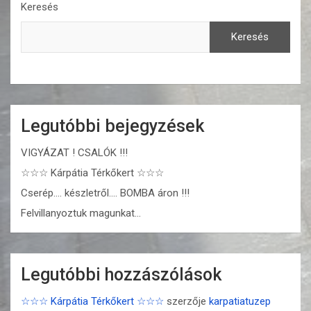
Keresés
Keresés
Legutóbbi bejegyzések
VIGYÁZAT ! CSALÓK !!!
☆☆☆ Kárpátia Térkőkert ☆☆☆
Cserép…. készletről…. BOMBA áron !!!
Felvillanyoztuk magunkat…
Legutóbbi hozzászólások
☆☆☆ Kárpátia Térkőkert ☆☆☆
szerzője
karpatiatuzep