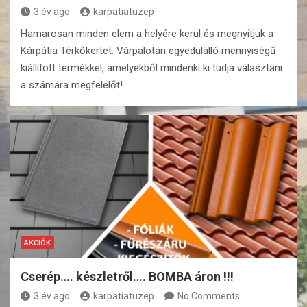
3 év ago
karpatiatuzep
Hamarosan minden elem a helyére kerül és megnyitjuk a
Kárpátia Térkőkertet. Várpalotán egyedülálló mennyiségű
kiállított termékkel, amelyekből mindenki ki tudja választani
a számára megfelelőt!
AKCIÓK
Cserép…. készletről…. BOMBA áron !!!
3 év ago
karpatiatuzep
No Comments