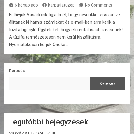
6 hónap ago
karpatiatuzep
No Comments
Felhívjuk Vásárlóink figyelmét, hogy nevünkkel visszaélve
állítanak ki hamis számlákat és e-mail-ben arra kérik a
tüzifát igénylő Ügyfeleket, hogy előreutalással fizessenek!
A tüzifa természetesen nem kerül kiszállításra.
Nyomatékosan kérjük Önöket,…
Keresés
Keresés
Legutóbbi bejegyzések
VIGYÁZAT ! CSALÓK !!!